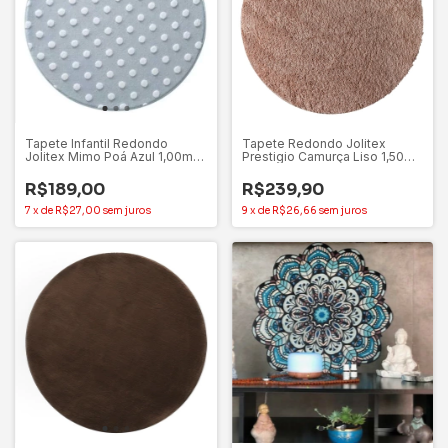
Tapete Infantil Redondo
Tapete Redondo Jolitex
Jolitex Mimo Poá Azul 1,00m
Prestigio Camurça Liso 1,50m
Antiderrapante
Antiderrapante
R$189,00
R$239,90
7
x
de
R$27,00
sem juros
9
x
de
R$26,66
sem juros