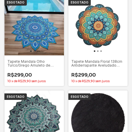
ESGOTADO
ESGOTADO
Tapete Mandala Olho
Tapete Mandala Floral 138cm
Turco/Grego Amuleto de
Antiderrapante Aveludado
Proteção Aveludado – Gili
Para Decorar
Store
R$299,00
R$299,00
10
x
de
R$29,90
sem juros
10
x
de
R$29,90
sem juros
ESGOTADO
ESGOTADO