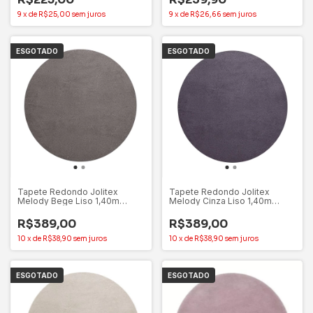
9
x
de
R$25,00
sem juros
9
x
de
R$26,66
sem juros
ESGOTADO
ESGOTADO
Tapete Redondo Jolitex
Tapete Redondo Jolitex
Melody Bege Liso 1,40m
Melody Cinza Liso 1,40m
Toque Extra Macio
Toque Extra Macio
R$389,00
R$389,00
10
x
de
R$38,90
sem juros
10
x
de
R$38,90
sem juros
ESGOTADO
ESGOTADO