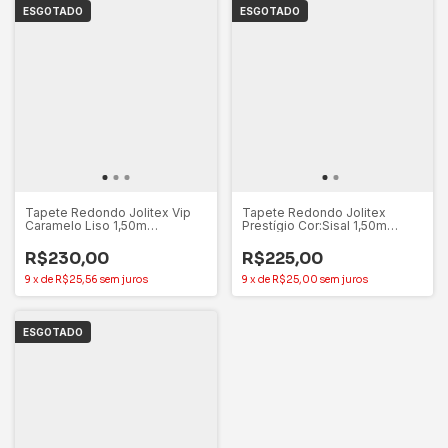
ESGOTADO
ESGOTADO
Tapete Redondo Jolitex Vip
Tapete Redondo Jolitex
Caramelo Liso 1,50m
Prestígio Cor:Sisal 1,50m
Antiderrapante
Antiderrapante
R$230,00
R$225,00
9
x
de
R$25,56
sem juros
9
x
de
R$25,00
sem juros
ESGOTADO