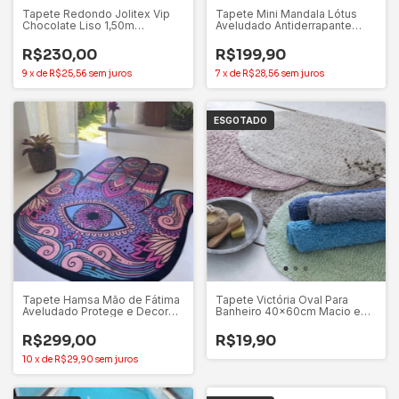
Tapete Redondo Jolitex Vip
Tapete Mini Mandala Lótus
Chocolate Liso 1,50m
Aveludado Antiderrapante
Antiderrapante
70cm – Gili Store
R$230,00
R$199,90
9
x
de
R$25,56
sem juros
7
x
de
R$28,56
sem juros
ESGOTADO
Tapete Hamsa Mão de Fátima
Tapete Victória Oval Para
Aveludado Protege e Decora –
Banheiro 40x60cm Macio e
Gili Store
Aconchegante
R$299,00
R$19,90
10
x
de
R$29,90
sem juros