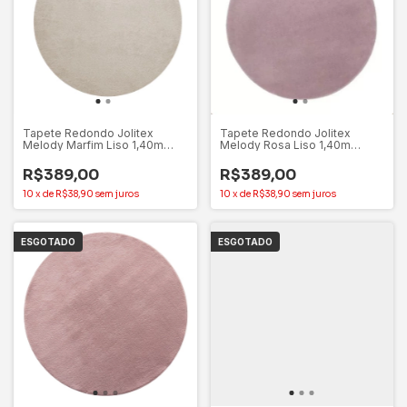
Tapete Redondo Jolitex
Tapete Redondo Jolitex
Melody Marfim Liso 1,40m
Melody Rosa Liso 1,40m
Toque Extra Macio
Toque Extra Macio
R$389,00
R$389,00
10
x
de
R$38,90
sem juros
10
x
de
R$38,90
sem juros
ESGOTADO
ESGOTADO