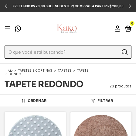
FRETE FIXO R$ 20,00 SUL E SUDESTE P/ COMPRAS A PARTIR R$ 200,00
0
Início
>
TAPETES E CORTINAS
>
TAPETES
>
TAPETE
REDONDO
TAPETE REDONDO
23 produtos
ORDENAR
FILTRAR