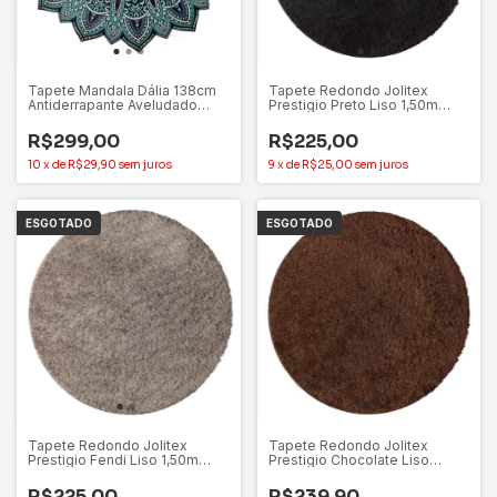
Tapete Mandala Dália 138cm
Tapete Redondo Jolitex
Antiderrapante Aveludado
Prestigio Preto Liso 1,50m
Para Decorar
Antiderrapante
R$299,00
R$225,00
10
x
de
R$29,90
sem juros
9
x
de
R$25,00
sem juros
ESGOTADO
ESGOTADO
Tapete Redondo Jolitex
Tapete Redondo Jolitex
Prestigio Fendi Liso 1,50m
Prestigio Chocolate Liso
Antiderrapante
1,50m Antiderrapante
R$225,00
R$239,90