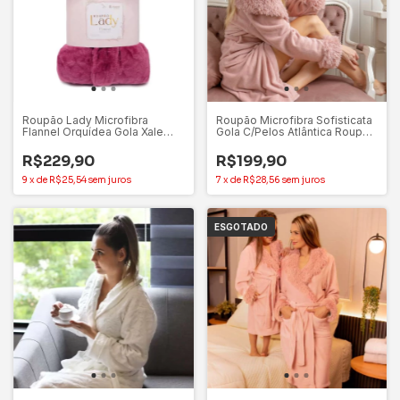
Roupão Lady Microfibra
Roupão Microfibra Sofisticata
Flannel Orquídea Gola Xale
Gola C/Pelos Atlântica Roupão
100% Poliéster Appel – P
Extra Macio
R$229,90
R$199,90
9
x
de
R$25,54
sem juros
7
x
de
R$28,56
sem juros
ESGOTADO