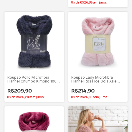
8
x
de
R$26,88
sem juros
Roupão Pollo Microfibra
Roupão Lady Microfibra
Flannel Chumbo Kimono 100%
Flannel Rosa Ice Gola Xale
Poliéster Appel – GG
100% Poliéster Appel – G
R$209,90
R$214,90
8
x
de
R$26,24
sem juros
8
x
de
R$26,86
sem juros