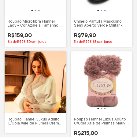
Roupão Microfibra Flannel
Chinelo Pantufa Masculino
Lady – Cor Azaleia Tamanho G
Semi Aberto Verde Militar -
- Appel Home
Mundiart
R$159,00
R$79,90
6
x
de
R$26,50
sem juros
3
x
de
R$26,63
sem juros
Roupão Flannel Luxus Adulto
Roupão Flannel Luxus Adulto
C/Gola Xale de Plumas Creme
C/Gola Xale de Plumas Mauve
(P) - Appel
(P) – Appel
R$215,00