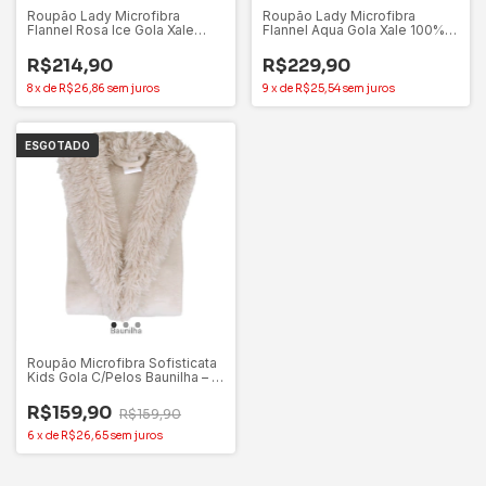
Roupão Lady Microfibra
Roupão Lady Microfibra
Flannel Rosa Ice Gola Xale
Flannel Aqua Gola Xale 100%
100% Poliéster Appel – P
Poliéster Appel – P
R$214,90
R$229,90
8
x
de
R$26,86
sem juros
9
x
de
R$25,54
sem juros
ESGOTADO
Roupão Microfibra Sofisticata
Kids Gola C/Pelos Baunilha – G
9/12 Anos
R$159,90
R$159,90
6
x
de
R$26,65
sem juros