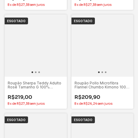
8
x
de
R$27,38
sem juros
8
x
de
R$27,38
sem juros
ESGOTADO
ESGOTADO
Roupão Sherpa Teddy Adulto
Roupão Pollo Microfibra
Rosê Tamanho G 100%
Flannel Chumbo Kimono 100%
Poliéster - Appel
Poliéster Appel – G
R$219,00
R$209,90
8
x
de
R$27,38
sem juros
8
x
de
R$26,24
sem juros
ESGOTADO
ESGOTADO