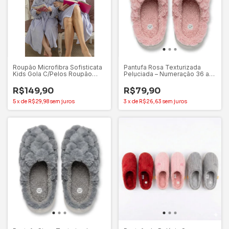
Roupão Microfibra Sofisticata
Pantufa Rosa Texturizada
Kids Gola C/Pelos Roupão
Peluciada – Numeração 36 ao
Infantil - Atlântica
38 | Mundiarte
R$149,90
R$79,90
5
x
de
R$29,98
sem juros
3
x
de
R$26,63
sem juros