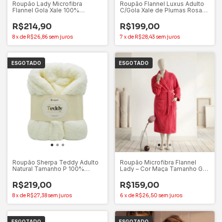
Roupão Lady Microfibra
Roupão Flannel Luxus Adulto
Flannel Gola Xale 100%
C/Gola Xale de Plumas Rosa
Poliéster Appel
Crystal (G) – Appel
R$214,90
R$199,00
8
x
de
R$26,86
sem juros
7
x
de
R$28,43
sem juros
ESGOTADO
ESGOTADO
Roupão Sherpa Teddy Adulto
Roupão Microfibra Flannel
Natural Tamanho P 100%
Lady – Cor Maça Tamanho G
Poliéster - Appel
Appel Home
R$219,00
R$159,00
8
x
de
R$27,38
sem juros
6
x
de
R$26,50
sem juros
ESGOTADO
ESGOTADO