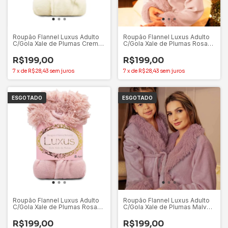
Roupão Flannel Luxus Adulto
Roupão Flannel Luxus Adulto
C/Gola Xale de Plumas Creme
C/Gola Xale de Plumas Rosa
(G) – Appel
Crystal (P) – Appel
R$199,00
R$199,00
7
x
de
R$28,43
sem juros
7
x
de
R$28,43
sem juros
ESGOTADO
ESGOTADO
Roupão Flannel Luxus Adulto
Roupão Flannel Luxus Adulto
C/Gola Xale de Plumas Rosa
C/Gola Xale de Plumas Malve
Crystal (M) – Appel
(M) – Appel
R$199,00
R$199,00