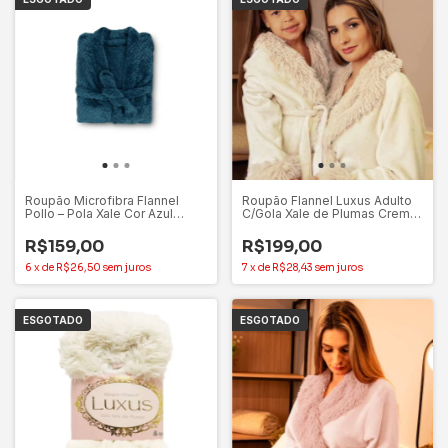
Roupão Microfibra Flannel
Roupão Flannel Luxus Adulto
Pollo – Pola Xale Cor Azul
C/Gola Xale de Plumas Creme
Porto - Appel Home
(M) – Appel
R$159,00
R$199,00
6
x
de
R$26,50
sem juros
7
x
de
R$28,43
sem juros
ESGOTADO
ESGOTADO