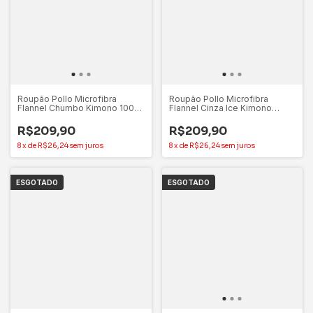
Roupão Pollo Microfibra
Roupão Pollo Microfibra
Flannel Chumbo Kimono 100%
Flannel Cinza Ice Kimono
Poliéster Appel – M
100% Poliéster Appel – GG
R$209,90
R$209,90
8
x
de
R$26,24
sem juros
8
x
de
R$26,24
sem juros
ESGOTADO
ESGOTADO