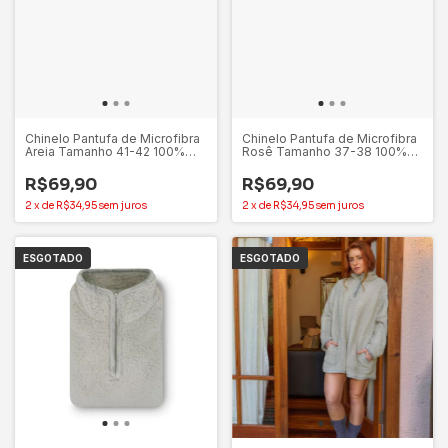
Chinelo Pantufa de Microfibra
Chinelo Pantufa de Microfibra
Areia Tamanho 41-42 100%
Rosê Tamanho 37-38 100%
Poliéster - Appel
Poliéster - Appel
R$69,90
R$69,90
2
x
de
R$34,95
sem juros
2
x
de
R$34,95
sem juros
ESGOTADO
ESGOTADO