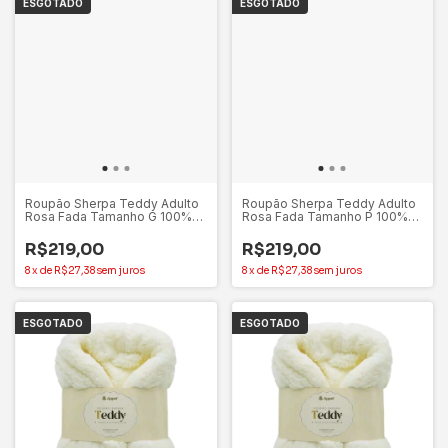
ESGOTADO
ESGOTADO
Roupão Sherpa Teddy Adulto
Roupão Sherpa Teddy Adulto
Rosa Fada Tamanho G 100%
Rosa Fada Tamanho P 100%
Poliéster - Appel
Poliéster - Appel
R$219,00
R$219,00
8
x
de
R$27,38
sem juros
8
x
de
R$27,38
sem juros
ESGOTADO
ESGOTADO