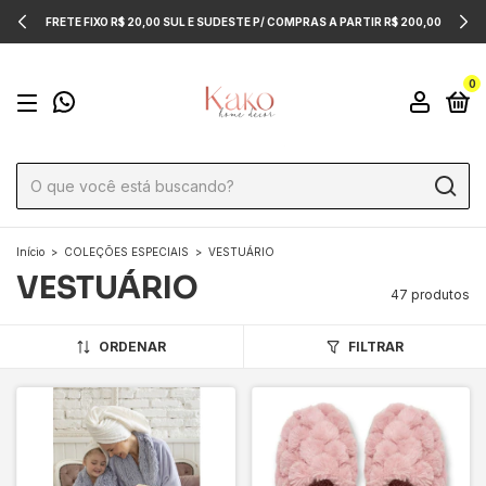
FRETE FIXO R$ 20,00 SUL E SUDESTE P/ COMPRAS A PARTIR R$ 200,00
0
Início
>
COLEÇÕES ESPECIAIS
>
VESTUÁRIO
VESTUÁRIO
47 produtos
ORDENAR
FILTRAR