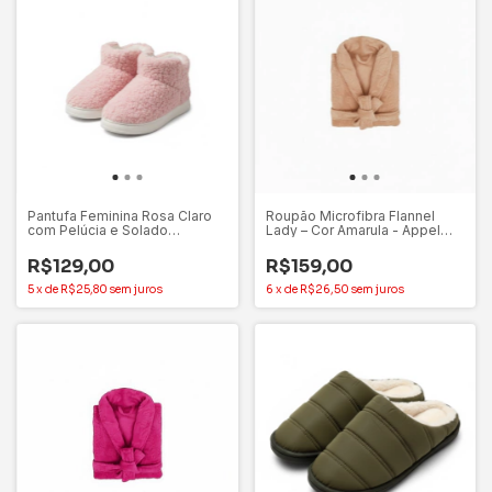
Pantufa Feminina Rosa Claro
Roupão Microfibra Flannel
com Pelúcia e Solado
Lady – Cor Amarula - Appel
Emborrachado
Home
R$129,00
R$159,00
5
x
de
R$25,80
sem juros
6
x
de
R$26,50
sem juros