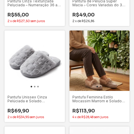
Pantufa Cinza Texturizada
Pantufa de Pelúcia Super
Peluciada – Numeração 36 ao
Macia – Cores Variadas do 36
38 | Mundiarte
ao 40 | Stuf
R$55,00
R$49,00
2
x
de
R$27,50
sem juros
2
x
de
R$26,86
Pantufa Unissex Cinza
Pantufa Feminina Estilo
Pelúciada e Solado
Mocassim Marrom e Solado
Emborrachado - Stuf
Emborrachado
R$69,90
R$113,90
2
x
de
R$34,95
sem juros
4
x
de
R$28,48
sem juros