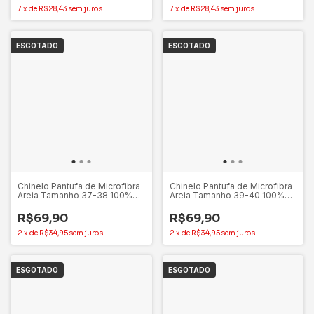
7
x
de
R$28,43
sem juros
7
x
de
R$28,43
sem juros
ESGOTADO
ESGOTADO
Chinelo Pantufa de Microfibra
Chinelo Pantufa de Microfibra
Areia Tamanho 37-38 100%
Areia Tamanho 39-40 100%
Poliéster - Appel
Poliéster - Appel
R$69,90
R$69,90
2
x
de
R$34,95
sem juros
2
x
de
R$34,95
sem juros
ESGOTADO
ESGOTADO