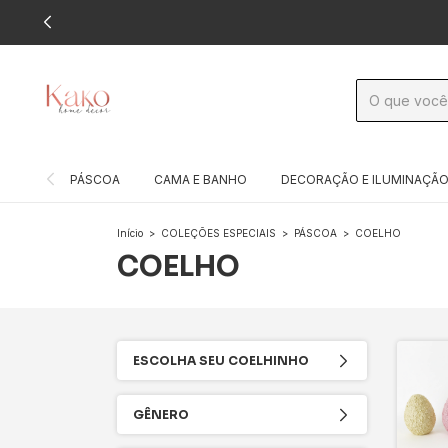
PÁSCOA
CAMA E BANHO
DECORAÇÃO E ILUMINAÇÃ
Início
>
COLEÇÕES ESPECIAIS
>
PÁSCOA
>
COELHO
COELHO
ESCOLHA SEU COELHINHO
GÊNERO