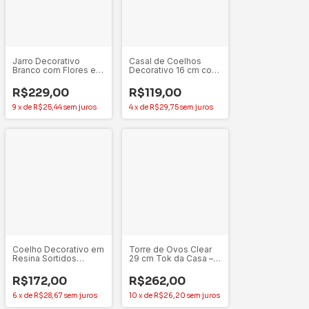
Jarro Decorativo
Casal de Coelhos
Branco com Flores em
Decorativo 16 cm com
Alto-Relevo Rosa – 24
Cesto de Flores - 1 un
cm
R$229,00
R$119,00
9
x
de
R$25,44
sem juros
4
x
de
R$29,75
sem juros
Coelho Decorativo em
Torre de Ovos Clear
Resina Sortidos
29 cm Tok da Casa –
Decoração Pascoa - 1
Decoração Moderna
unidade
para Páscoa
R$172,00
R$262,00
6
x
de
R$28,67
sem juros
10
x
de
R$26,20
sem juros