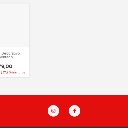
 Decorativo
Sentado
o 41 cm – 1
de
79,00
R$37,90
sem juros