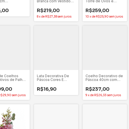
0cm
Branca com Vestido
Torre de Ovos e
rrapante
Rosa Bolsinha Lilás 30
Flores em Tons
ter Cores
cm Cromus
Pasteis - Cromus
,00
R$219,00
R$259,00
as - 1 unidade
8
x
de
R$27,38
sem juros
10
x
de
R$25,90
sem juros
de Coelhos
Lata Decorativa De
Coelho Decorativo de
tivos de Palha
Páscoa Cores E
Páscoa 40cm com
do - Cromus
Estampas Variadas
Roupa Verde e Flores
12,6cm - 1 unidade
- Avanti
99,00
R$16,90
R$237,00
R$29,90
sem juros
9
x
de
R$26,33
sem juros