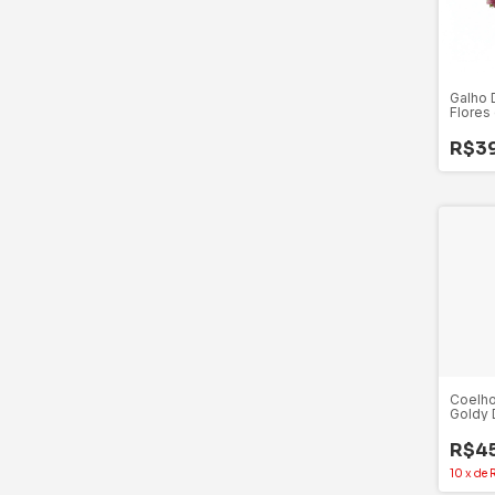
Galho 
Flores
Branco
R$3
Coelh
Goldy 
Xícara
- 1 Un
R$4
10
x
de