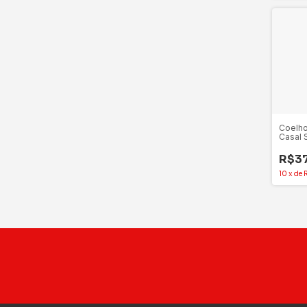
Coelho
Casal 
Colorid
Unida
R$3
10
x
de