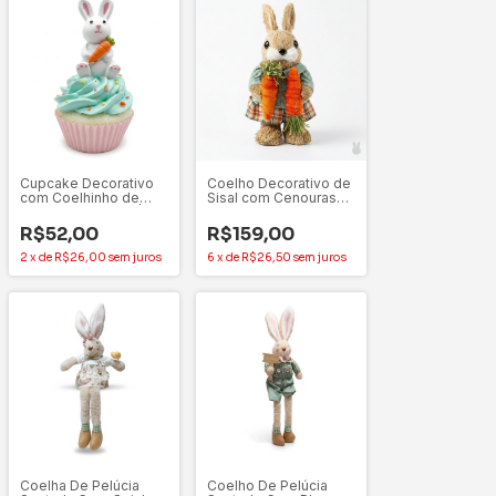
Cupcake Decorativo
Coelho Decorativo de
com Coelhinho de
Sisal com Cenouras
Páscoa – 11x6 cm |
28cm – Avanti
Cromus
Importações
R$52,00
R$159,00
2
x
de
R$26,00
sem juros
6
x
de
R$26,50
sem juros
Coelha De Pelúcia
Coelho De Pelúcia