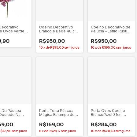
Decorativo
Coelho Decorativo
Coelho Decorativo de
 e Ovos Verde
Branco e Bege 48 cm
Pelúcia – Estilo Rústico
 e Rosa 38 cm
- 1 Unidade
Chic Brranco e Bege
9,90
R$950,00
R$950,00
10
x
de
R$95,00
sem juros
10
x
de
R$95,00
sem juros
o De Páscoa
Porta Torta Páscoa
Porta Ovos Coelho
Dourado Na
Mágica Estampa de
Branco/Azul 31cm
 Em Resina 15cm
Coelho 34x14cm
Store Mania
idade
Scalla
Decoração - 1 unidade
59,00
R$169,00
R$284,00
R$45,90
sem juros
6
x
de
R$28,17
sem juros
10
x
de
R$28,40
sem juros