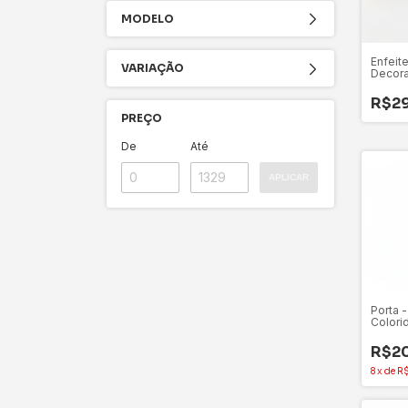
MODELO
Enfeit
VARIAÇÃO
Decora
Páscoa
- 1 Un
R$29
PREÇO
De
Até
APLICAR
Porta -
Colorid
Unida
R$2
8
x
de
R$