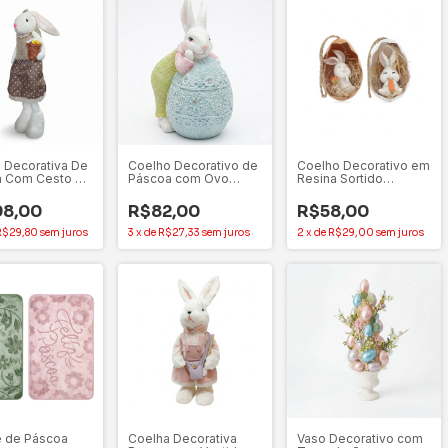
 Decorativa De
Coelho Decorativo de
Coelho Decorativo em
a Com Cesto De
Páscoa com Ovo
Resina Sortido
 Pernas
Resina 12 cm Tok da
Branco/Laranja – Jogo
íveis
Casa
com 2 Unidades
98,00
R$82,00
R$58,00
R$29,80
sem juros
3
x
de
R$27,33
sem juros
2
x
de
R$29,00
sem juros
 de Páscoa
Coelha Decorativa
Vaso Decorativo com