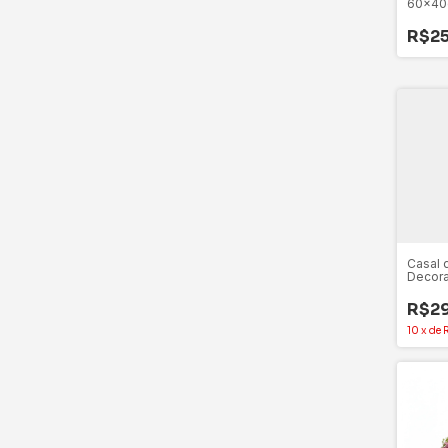
60x4
Antide
Poliés
R$25
Variad
Casal 
Decora
Beijan
R$2
10
x
de