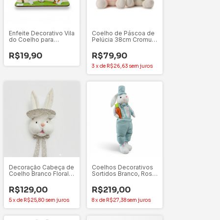
Enfeite Decorativo Vila
Coelho de Páscoa de
do Coelho para
Pelúcia 38cm Cromus
Montar Feliz Páscoa -
Branco (Macho ou
1 Unidade
Fêmea) - 1 unidade
R$19,90
R$79,90
3
x
de
R$26,63
sem juros
Decoração Cabeça de
Coelhos Decorativos
Coelho Branco Floral
Sortidos Branco, Rosa
39cm Unitário - Tok
e Azul 68 cm - 1
da Casa
Unidade
R$129,00
R$219,00
5
x
de
R$25,80
sem juros
8
x
de
R$27,38
sem juros