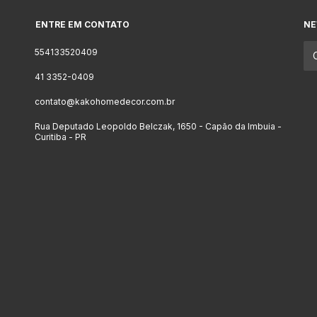
ENTRE EM CONTATO
NE
554133520409
41 3352-0409
contato@kakohomedecor.com.br
Rua Deputado Leopoldo Belczak, 1650 - Capão da Imbuia -
Curitiba - PR