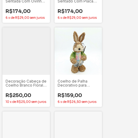
Sentada Com Ovinhos
Sentado Com Placa
e Vestido Floral –
Feliz Páscoa – Florarte
Florarte
R$174,00
R$174,00
6
x
de
R$29,00
sem juros
6
x
de
R$29,00
sem juros
Decoração Cabeça de
Coelho de Palha
Coelho Branco Floral
Decorativo para
55cm Unitário - Tok da
Decoração de Pascoa
Casa
- 29CM
R$250,00
R$159,00
10
x
de
R$25,00
sem juros
6
x
de
R$26,50
sem juros