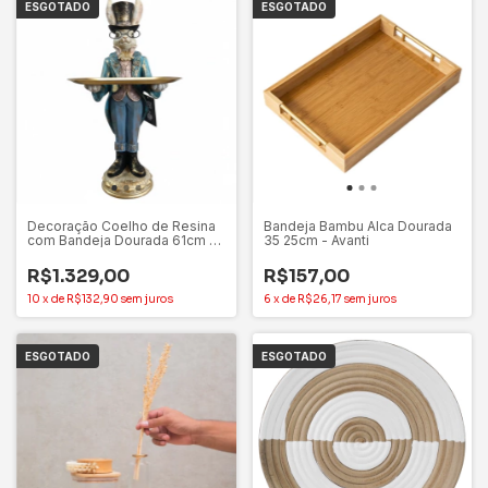
ESGOTADO
ESGOTADO
Decoração Coelho de Resina
Bandeja Bambu Alca Dourada
com Bandeja Dourada 61cm - 1
35 25cm - Avanti
Unidade
R$1.329,00
R$157,00
10
x
de
R$132,90
sem juros
6
x
de
R$26,17
sem juros
ESGOTADO
ESGOTADO