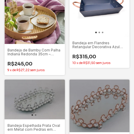
Bandeja em Flandres
Retangular Decorativa Azul
Bandeja de Bambu Com Palha
Fosco Home Basket
Indiana Redonda 35cm –
R$315,00
Oikos Natural
R$245,00
10
x
de
R$31,50
sem juros
9
x
de
R$27,22
sem juros
Bandeja Espelhada Prata Oval
em Metal com Pedras em
Acrílico