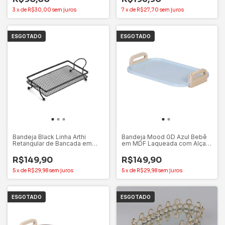
3
x
de
R$30,00
sem juros
7
x
de
R$27,70
sem juros
ESGOTADO
ESGOTADO
Bandeja Black Linha Arthi
Bandeja Mood GD Azul Bebê
Retangular de Bancada em
em MDF Laqueada com Alças
Aço Servir e Decorar
em Madeira Pinus Decoratta
R$149,90
R$149,90
5
x
de
R$29,98
sem juros
5
x
de
R$29,98
sem juros
ESGOTADO
ESGOTADO