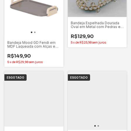
Bandeja Espelhada Dourada
Oval em Metal com Pedras em
Acrílico
R$129,90
Bandeja Mood GD Fendi em
5
x
de
R$25,98
sem juros
MDF Laqueada com Alças em
Madeira Pinus Decoratta
R$149,90
5
x
de
R$29,98
sem juros
ESGOTADO
ESGOTADO