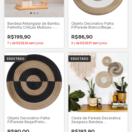
Bandeja Retangular de Bambu
Objeto Decorativo Palha
Palhinha C/Alças Multiuso -
P/Parede Branco/Bege
Oikos
Decoração 29,5x29,5x4,5cm
R$199,90
R$86,90
7
x
de
R$28,56
sem juros
3
x
de
R$28,97
sem juros
ESGOTADO
ESGOTADO
Objeto Decorativo Palha
Cesta de Parede Decorativa
P/Parede Bege/Preto
Seagrass Bandeja
Decoração 29,5x29,5x4,5cm
Branca/Laranja Artesanal 35cm
R$90,00
R$193,90