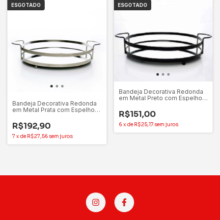
ESGOTADO
ESGOTADO
Bandeja Decorativa Redonda
em Metal Preto com Espelho
Bandeja Decorativa Redonda
Para Decoração 25cm x
em Metal Prata com Espelho
19,5cm
R$151,00
Para Decoração 30cm x
24,5cm
R$192,90
6
x
de
R$25,17
sem juros
7
x
de
R$27,56
sem juros