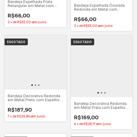
Bandeja Espelhada Prata
Bandeja Espelhada Dourada
Retangular em Metal com
Redonda em Metal com
Pedras em Acrílico
Pedras em Acrílico
R$66,00
R$66,00
2
x
de
R$33,00
sem juros
2
x
de
R$33,00
sem juros
ESGOTADO
ESGOTADO
Bandeja Decorativa Redonda
em Metal Preto com Espelho
Bandeja Decorativa Redonda
Para Decoração 30cm x
em Metal Prata com Espelho
24,5cm
R$187,90
Para Decoração 25cm x
19,5cm
R$169,00
7
x
de
R$26,84
sem juros
6
x
de
R$28,17
sem juros