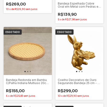
Bandeja Espelhada Cobre
R$269,00
Oval em Metal com Pedras em
10
x
de
R$26,90
sem juros
Acrílico
R$139,90
5
x
de
R$27,98
sem juros
ESGOTADO
ESGOTADO
Bandeja Redonda em Bambu
Coelho Decorativo de Ouro
C/Palha Indiana Multiuso 20cm
Segurando Bandeja 25 cm - 1
- Oikos
Unidade
R$155,00
R$299,00
6
x
de
R$25,83
sem juros
10
x
de
R$29,90
sem juros