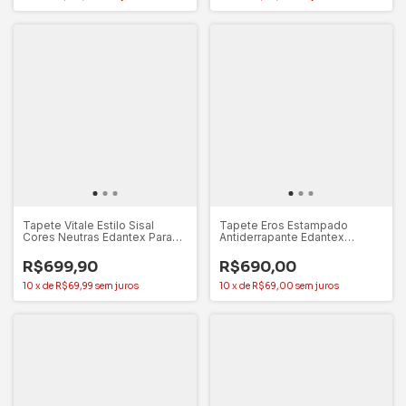
Tapete Vitale Estilo Sisal
Tapete Eros Estampado
Cores Neutras Edantex Para
Antiderrapante Edantex
Sala/Quarto
1,40x2,00m Para Sala/Quarto
R$699,90
R$690,00
10
x
de
R$69,99
sem juros
10
x
de
R$69,00
sem juros