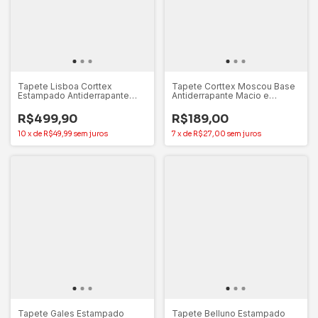
Tapete Lisboa Corttex
Tapete Corttex Moscou Base
Estampado Antiderrapante
Antiderrapante Macio e
Decore Seu Lar
Aconchegante 1,40x2,00m
R$499,90
R$189,00
10
x
de
R$49,99
sem juros
7
x
de
R$27,00
sem juros
Tapete Gales Estampado
Tapete Belluno Estampado