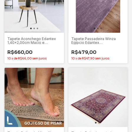
Tapete Aconchego Edantex
Tapete Passadeira Winza
1,40x2,00cm Macio e
Egípcio Edantex
Aconchegante Super Fofinho
Antiderrapante 66x2,00m
R$660,00
R$479,00
10
x
de
R$66,00
sem juros
10
x
de
R$47,90
sem juros