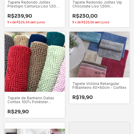
Tapete Redondo Jolitex
Tapete Redondo Jolitex Vip
Prestigio Camurça Liso 1,50m
Chocolate Liso 1,50m
Antiderrapante
Antiderrapante
R$239,90
R$230,00
9
x
de
R$26,66
sem juros
9
x
de
R$25,56
sem juros
Tapete Victória Retangular
P/Banheiro 40x60cm - Corttex
R$19,90
Tapete de Banheiro Dallas
Corttex 100% Poliéster
40x60cm
R$29,90