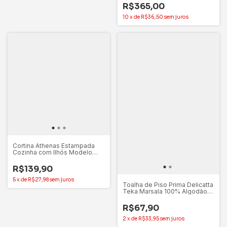
Macio
R$365,00
10
x
de
R$36,50
sem juros
Cortina Athenas Estampada
Cozinha com Ilhós Modelo
Olga Dohler
R$139,90
5
x
de
R$27,98
sem juros
Toalha de Piso Prima Delicatta
Teka Marsala 100% Algodão
50x75cm
R$67,90
2
x
de
R$33,95
sem juros