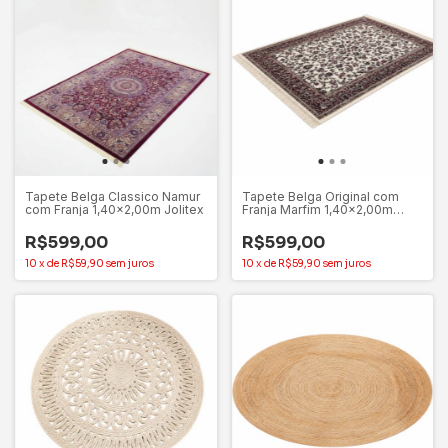
Tapete Belga Classico Namur
Tapete Belga Original com
com Franja 1,40x2,00m Jolitex
Franja Marfim 1,40x2,00m
Jolitex
R$599,00
R$599,00
10
x
de
R$59,90
sem juros
10
x
de
R$59,90
sem juros