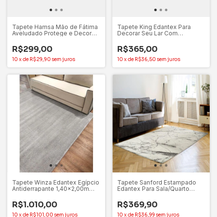
Tapete Hamsa Mão de Fátima
Tapete King Edantex Para
Aveludado Protege e Decora –
Decorar Seu Lar Com
Gili Store
Segurança e Elegância
R$299,00
R$365,00
10
x
de
R$29,90
sem juros
10
x
de
R$36,50
sem juros
Tapete Winza Edantex Egípcio
Tapete Sanford Estampado
Antiderrapante 1,40x2,00m
Edantex Para Sala/Quarto
Decore Seu Lar
Decore Seu Lar
R$1.010,00
R$369,90
10
x
de
R$101,00
sem juros
10
x
de
R$36,99
sem juros