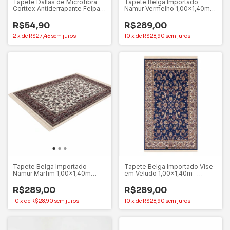
Tapete Dallas de Microfibra
Tapete Belga Importado
Corttex Antiderrapante Felpa
Namur Vermelho 1,00x1,40m
100% Poliéster
Jolitex
R$54,90
R$289,00
2
x
de
R$27,45
sem juros
10
x
de
R$28,90
sem juros
Tapete Belga Importado
Tapete Belga Importado Vise
Namur Marfim 1,00x1,40m
em Veludo 1,00x1,40m -
Jolitex
Jolitex
R$289,00
R$289,00
10
x
de
R$28,90
sem juros
10
x
de
R$28,90
sem juros