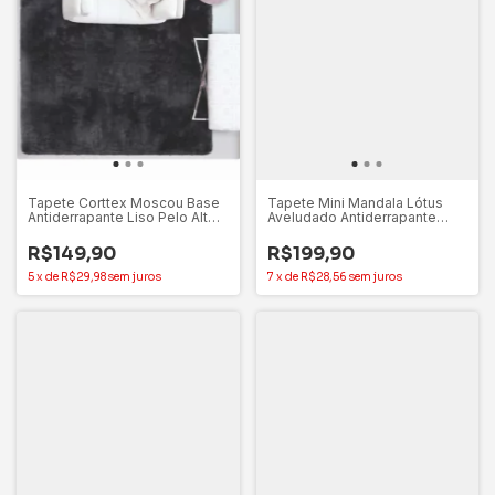
Tapete Corttex Moscou Base
Tapete Mini Mandala Lótus
Antiderrapante Liso Pelo Alto
Aveludado Antiderrapante
1,00x1,40m
70cm – Gili Store
R$149,90
R$199,90
5
x
de
R$29,98
sem juros
7
x
de
R$28,56
sem juros