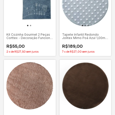
Kit Cozinha Gourmet 2 Peças
Tapete Infantil Redondo
Corttex - Decoração Funcional
Jolitex Mimo Poá Azul 1,00m
e Elegante
Antiderrapante
R$55,00
R$189,00
2
x
de
R$27,50
sem juros
7
x
de
R$27,00
sem juros