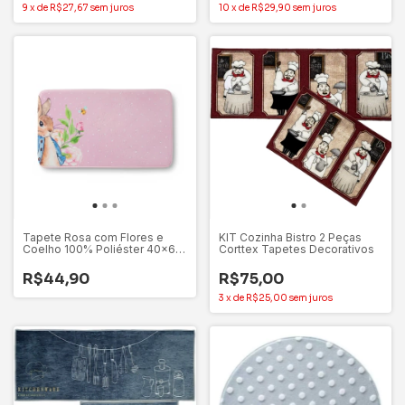
9
x
de
R$27,67
sem juros
10
x
de
R$29,90
sem juros
Tapete Rosa com Flores e
KIT Cozinha Bistro 2 Peças
Coelho 100% Poliéster 40x60
Corttex Tapetes Decorativos
- 1 Unidade
R$44,90
R$75,00
3
x
de
R$25,00
sem juros