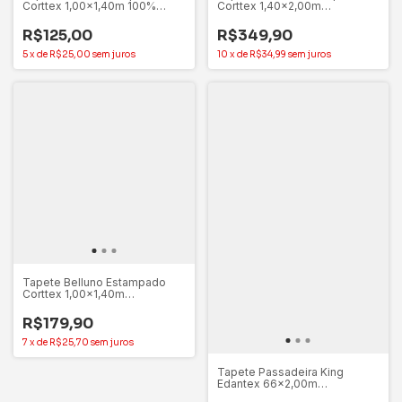
Corttex 1,00x1,40m 100%
Corttex 1,40x2,00m
Poliéster Perfeito Para Sua
Sala/Quarto Macio e
Casa
Aconchegante
R$125,00
R$349,90
5
x
de
R$25,00
sem juros
10
x
de
R$34,99
sem juros
Tapete Belluno Estampado
Corttex 1,00x1,40m
Sala/Quarto Macio e
Aconchegante
R$179,90
7
x
de
R$25,70
sem juros
Tapete Passadeira King
Edantex 66x2,00m
Antiderrapante Confortável e