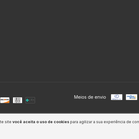
Meios de envio
itos reservados.
te site
você aceita o uso de cookies
para agilizar a sua experiência de co