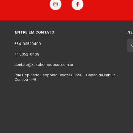
ENTRE EM CONTATO
NE
554133520409
41 3352-0409
contato@kakohomedecor.com.br
Rua Deputado Leopoldo Belczak, 1650 - Capão da Imbuia -
Curitiba - PR