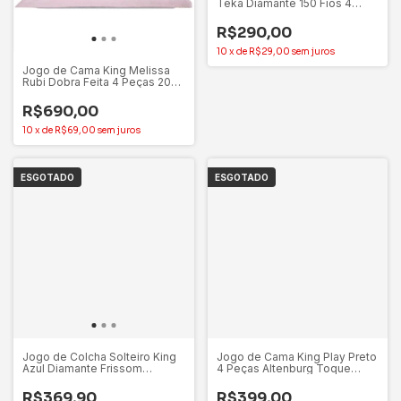
Teka Diamante 150 Fios 4
Peças 100% Algodão
R$290,00
10
x
de
R$29,00
sem juros
Jogo de Cama King Melissa
Rubi Dobra Feita 4 Peças 200
Fios Dohler 100% Algodão
R$690,00
10
x
de
R$69,00
sem juros
ESGOTADO
ESGOTADO
Jogo de Colcha Solteiro King
Jogo de Cama King Play Preto
Azul Diamante Frissom
4 Peças Altenburg Toque
Ultrawave Altenburg
Acetinado
R$369,90
R$399,00