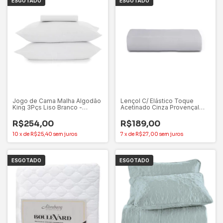
ESGOTADO
ESGOTADO
Jogo de Cama Malha Algodão
Lençol C/ Elástico Toque
King 3Pçs Liso Branco -
Acetinado Cinza Provençal
Altenburg
King - Altenburg
R$254,00
R$189,00
10
x
de
R$25,40
sem juros
7
x
de
R$27,00
sem juros
ESGOTADO
ESGOTADO