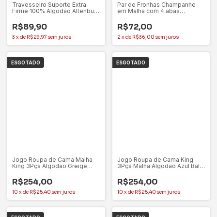
Travesseiro Suporte Extra
Par de Fronhas Champanhe
Firme 100% Algodão Altenburg
em Malha com 4 abas
Percal 180 Fios
Sofisticata Premium Atlântica
R$89,90
R$72,00
3
x
de
R$29,97
sem juros
2
x
de
R$36,00
sem juros
ESGOTADO
ESGOTADO
Jogo Roupa de Cama Malha
Jogo Roupa de Cama King
King 3Pçs Algodão Greige
3Pçs Malha Algodão Azul Bali
Altenburg
Altenburg
R$254,00
R$254,00
10
x
de
R$25,40
sem juros
10
x
de
R$25,40
sem juros