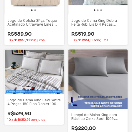
Jogo de Colcha 3Pçs Toque
Jogo de Cama King Dobra
Acetinado Ultrawave Linea
Feita Rubi Lis D 4 Peças
King Bege - Altenburg
Dohler 100% Algodão
R$589,90
R$519,90
10
x
de
R$58,99
sem juros
10
x
de
R$51,99
sem juros
Jogo de Cama King Levi Safira
4 Peças 180 Fios Dohler 100%
Algodão
R$529,90
Lençol de Malha King com
Elástico Cinza Spot 100%
10
x
de
R$52,99
sem juros
Algodão Altenburg
R$220,00