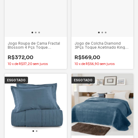
Jogo Roupa de Cama Fractal
Jogo de Colcha Diamond
Blossom 4 Pçs Toque
3Pçs Toque Acetinado King
Acetinado King - Altenburg
Bege – Altenburg
R$372,00
R$569,00
10
x
de
R$37,20
sem juros
10
x
de
R$56,90
sem juros
ESGOTADO
ESGOTADO