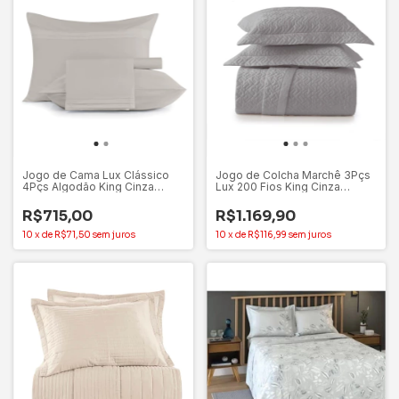
Jogo de Cama Lux Clássico
Jogo de Colcha Marchê 3Pçs
4Pçs Algodão King Cinza
Lux 200 Fios King Cinza
Inspiração - Altenburg
Inspiração - Altenburg
R$715,00
R$1.169,90
10
x
de
R$71,50
sem juros
10
x
de
R$116,99
sem juros