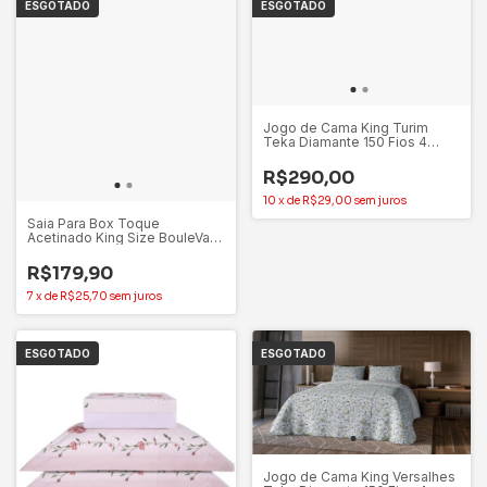
ESGOTADO
ESGOTADO
Jogo de Cama King Turim
Teka Diamante 150 Fios 4
Peças 100% Algodão
R$290,00
10
x
de
R$29,00
sem juros
Saia Para Box Toque
Acetinado King Size BouleVard
Altenburg
R$179,90
7
x
de
R$25,70
sem juros
ESGOTADO
ESGOTADO
Jogo de Cama King Versalhes