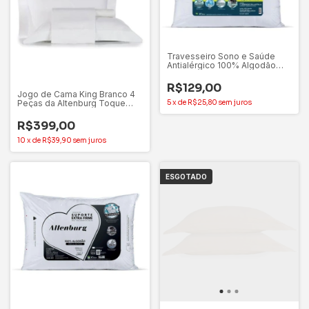
Travesseiro Sono e Saúde
Antialérgico 100% Algodão
Altenburg
R$129,00
Jogo de Cama King Branco 4
5
x
de
R$25,80
sem juros
Peças da Altenburg Toque
Acetinado
R$399,00
10
x
de
R$39,90
sem juros
ESGOTADO