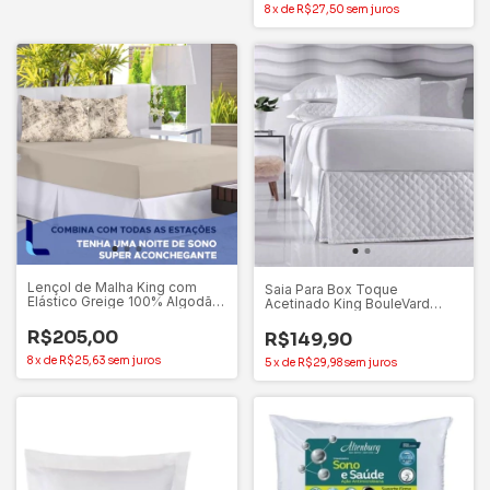
8
x
de
R$27,50
sem juros
Lençol de Malha King com
Saia Para Box Toque
Elástico Greige 100% Algodão
Acetinado King BouleVard
Altenburg
Altenburg 100% Poliéster
R$205,00
R$149,90
8
x
de
R$25,63
sem juros
5
x
de
R$29,98
sem juros