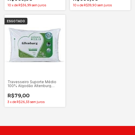
10
x
de
R$36,99
sem juros
10
x
de
R$39,90
sem juros
ESGOTADO
Travesseiro Suporte Médio
100% Algodão Altenburg
Percal 180 Fios
R$79,00
3
x
de
R$26,33
sem juros