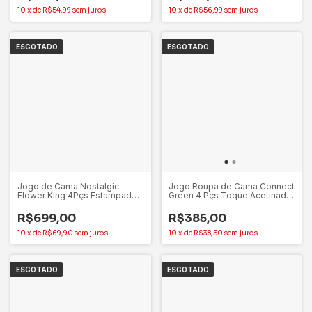
10
x
de
R$54,99
sem juros
10
x
de
R$56,99
sem juros
ESGOTADO
ESGOTADO
Jogo de Cama Nostalgic
Jogo Roupa de Cama Connect
Flower King 4Pçs Estampado
Green 4 Pçs Toque Acetinado
300 Fios - Altenburg
King – Altenburg
R$699,00
R$385,00
10
x
de
R$69,90
sem juros
10
x
de
R$38,50
sem juros
ESGOTADO
ESGOTADO