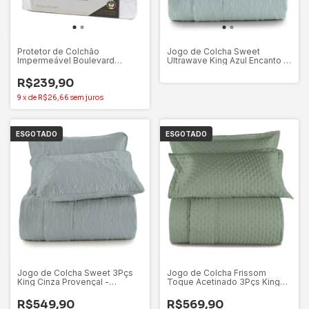
Protetor de Colchão
Jogo de Colcha Sweet
Impermeável Boulevard
Ultrawave King Azul Encanto -
Branco King - Altenburg
Altenburg
R$239,90
9
x
de
R$26,66
sem juros
ESGOTADO
ESGOTADO
Jogo de Colcha Sweet 3Pçs
Jogo de Colcha Frissom
King Cinza Provençal -
Toque Acetinado 3Pçs King
Altenburg
Verde Granito - Altenburg
R$549,90
R$569,90