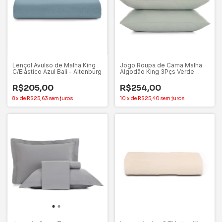
Lençol Avulso de Malha King
Jogo Roupa de Cama Malha
C/Elástico Azul Bali - Altenburg
Algodão King 3Pçs Verde
Claro Altenburg
R$205,00
R$254,00
8
x
de
R$25,63
sem juros
10
x
de
R$25,40
sem juros