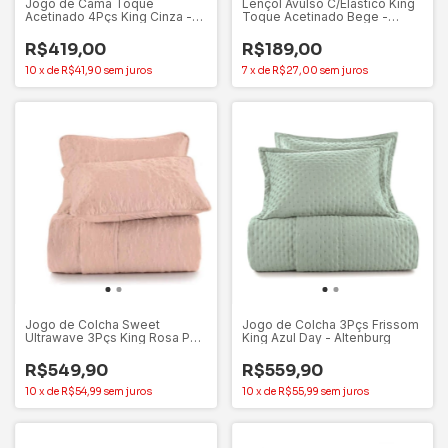
Jogo de Cama Toque
Lençol Avulso C/Elástico King
Acetinado 4Pçs King Cinza -
Toque Acetinado Bege -
Altenburg
Altenburg
R$419,00
R$189,00
10
x
de
R$41,90
sem juros
7
x
de
R$27,00
sem juros
Jogo de Colcha Sweet
Jogo de Colcha 3Pçs Frissom
Ultrawave 3Pçs King Rosa Pop
King Azul Day - Altenburg
Altenburg
R$549,90
R$559,90
10
x
de
R$54,99
sem juros
10
x
de
R$55,99
sem juros