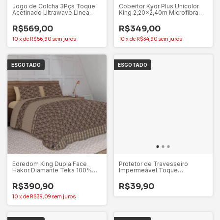
Jogo de Colcha 3Pçs Toque
Cobertor Kyor Plus Unicolor
Acetinado Ultrawave Linea
King 2,20x2,40m Microfibra
King Azul Dimensão -
Extra Macio – Jolitex
Altenburg
R$569,00
R$349,00
10
x
de
R$56,90
sem juros
10
x
de
R$34,90
sem juros
ESGOTADO
ESGOTADO
Edredom King Dupla Face
Protetor de Travesseiro
Hakor Diamante Teka 100%
Impermeável Toque
Algodão 150 Fios
Acetinado BouleVard
Altenburg
R$390,90
R$39,90
10
x
de
R$39,09
sem juros