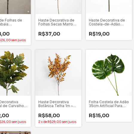
de Folhas de
Haste Decorativa de
Haste Decorativa de
baia
Folhas Secas Marrom
Costela-de-Adão
agne 70cm –
Outonal 65cm
Champagne – 70 cm
e Baroncello
8,00
R$37,00
R$19,00
$26,00
sem juros
Decorativa
Haste Decorativa
Folha Costela de Adão
ial de Carvalho
Botânica Telha 1m –
35cm Artificial Para
Outonal - 1m
Adriane Baroncello
Decoração Flor & Arte
,00
R$58,00
R$15,00
$26,00
sem juros
2
x
de
R$29,00
sem juros