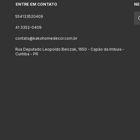
ENTRE EM CONTATO
NE
554133520409
41 3352-0409
contato@kakohomedecor.com.br
Rua Deputado Leopoldo Belczak, 1650 - Capão da Imbuia -
Curitiba - PR