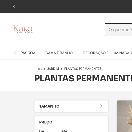
PÁSCOA
CAMA E BANHO
DECORAÇÃO E ILUMINAÇÃ
Início
>
JARDIM
>
PLANTAS PERMANENTES
PLANTAS PERMANENT
TAMANHO
PREÇO
De
Até