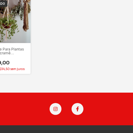
ADO
e Para Plantas
cramê
nso Cordão
lgodão Feito a
9,00
$34,50
sem juros