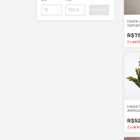
APLICAR
Haste 
Samam
Champ
Adrian
R$7
3
x
de
R
Haste 
Artific
Verde 
R$52
2
x
de
R