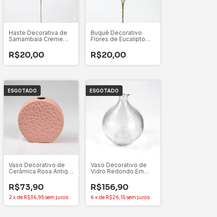
Haste Decorativa de
Buquê Decorativo
Samambaia Creme
Flores de Eucalipto
Off-White 1m
Verde - 53cm
R$20,00
R$20,00
ESGOTADO
ESGOTADO
Vaso Decorativo de
Vaso Decorativo de
Cerâmica Rosa Antigo
Vidro Redondo Em
Formato Arredondado
Alto Relevo
16,6x5x16,6cm
Transparente Incolor
R$73,90
R$156,90
2
x
de
R$36,95
sem juros
6
x
de
R$26,15
sem juros