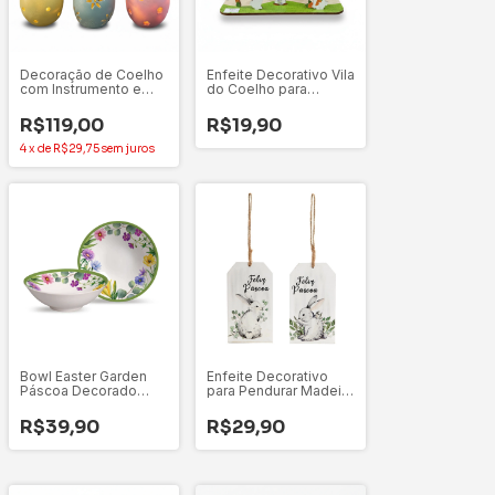
Decoração de Coelho
Enfeite Decorativo Vila
com Instrumento e
do Coelho para
Ovo Sortido - 1
Montar Feliz Páscoa -
Unidade
1 Unidade
R$119,00
R$19,90
4
x
de
R$29,75
sem juros
Bowl Easter Garden
Enfeite Decorativo
Páscoa Decorado
para Pendurar Madeira
Cerâmica 16cm/300ml
16x9cm Tok da Casa
Alleanza
R$39,90
R$29,90