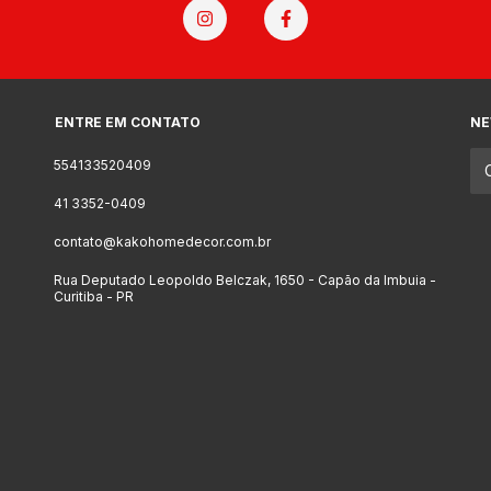
ENTRE EM CONTATO
NE
554133520409
41 3352-0409
contato@kakohomedecor.com.br
Rua Deputado Leopoldo Belczak, 1650 - Capão da Imbuia -
Curitiba - PR