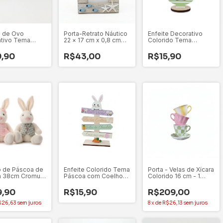
e de Ovo
Porta-Retrato Náutico
Enfeite Decorativo
tivo Tema
22 × 17 cm x 0,8 cm
Colorido Tema
 Sortidos 13 cm
(Foto 15 × 10 cm) –
Páscoa Forma de Ovo
idade
Coleção Portofino
- 1 Unidade
,90
R$43,00
R$15,90
 de Páscoa de
Enfeite Colorido Tema
Porta - Velas de Xícara
a 38cm Cromus
Páscoa com Coelhos
Colorido 16 cm - 1
 (Macho ou
e Cenouras - 1
Unidade
 - 1 unidade
Unidade
9,90
R$15,90
R$209,00
$26,63
sem juros
8
x
de
R$26,13
sem juros