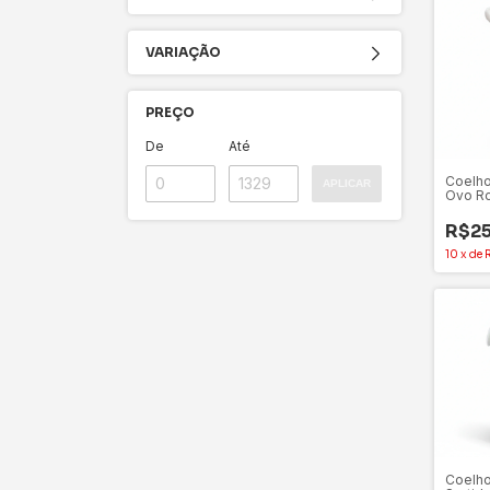
VARIAÇÃO
PREÇO
De
Até
Coelho
APLICAR
Ovo Ro
cm
R$25
10
x
de
Coelho