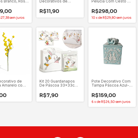
os Branco, Rosa
Decorativos de
Pelúcia Com Cesto De
68 cm - 1
Páscoa 11,5cm –
Flores Pernas
de
Lembrancinha
Extensíveis
9,00
R$11,90
R$298,00
27,38
sem juros
10
x
de
R$29,80
sem juros
ecorativo de
Kit 20 Guardanapos
Pote Decorativo Com
a Amarelo com
De Páscoa 33x33cm
Tampa Páscoa Azul-
as 23 cm - 1
Guardanapo
Turquesa – 16cm – 1
de
Coelhinho 1 Unidade
Unidade
,00
R$7,90
R$159,00
6
x
de
R$26,50
sem juros