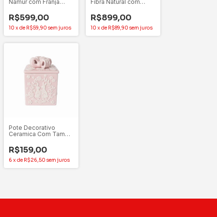
Namur com Franja
Fibra Natural com
1,40x2,00m Jolitex
Trama Cru 150cm
Prisma
R$599,00
R$899,00
10
x
de
R$59,90
sem juros
10
x
de
R$89,90
sem juros
Pote Decorativo
Ceramica Com Tampa
Páscoa Rosa – 16cm –
1 Unidade
R$159,00
6
x
de
R$26,50
sem juros