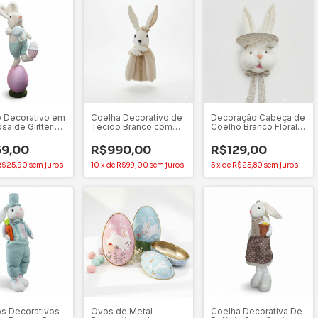
 Decorativo em
Coelha Decorativo de
Decoração Cabeça de
sa de Glitter 51
Tecido Branco com
Coelho Branco Floral
Bege 62cm - 1
39cm Unitário - Tok
Unidade
da Casa
9,00
R$990,00
R$129,00
R$25,90
sem juros
10
x
de
R$99,00
sem juros
5
x
de
R$25,80
sem juros
s Decorativos
Ovos de Metal
Coelha Decorativa De