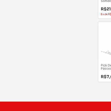
Sortid
e Azul 
Unida
R$21
8
x
de
R$
Pick D
Pásco
Bolinh
Unida
R$7