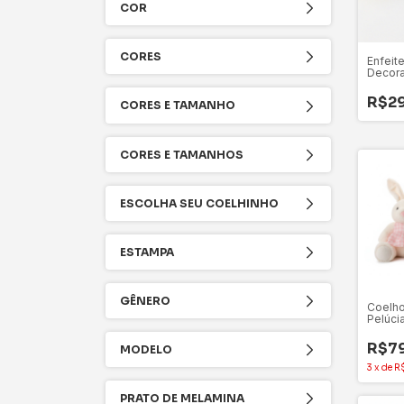
COR
CORES
Enfeit
Decora
Páscoa
- 1 Un
R$29
CORES E TAMANHO
CORES E TAMANHOS
ESCOLHA SEU COELHINHO
ESTAMPA
GÊNERO
Coelho
Pelúci
Branco
Fêmea)
R$7
MODELO
3
x
de
R
PRATO DE MELAMINA