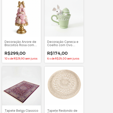
Decoração Árvore de
Decoração Caneca e
Biscoitos Rosa com
Coelho com Ovo
Glitter 29cm
Verde e Branco 15 cm
(Tea Party) - 1 Unidade
R$299,00
R$174,00
10
x
de
R$29,90
sem juros
6
x
de
R$29,00
sem juros
Tapete Belga Classico
Tapete Redondo de