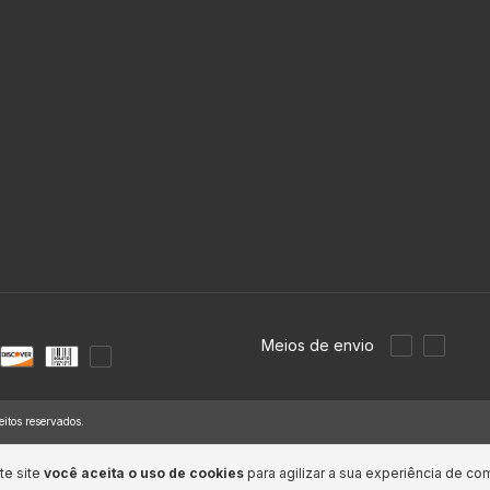
Meios de envio
itos reservados.
te site
você aceita o uso de cookies
para agilizar a sua experiência de co