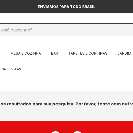
ENVIAMOS PARA TODO BRASIL
O
MESA E COZINHA
BAR
TAPETES E CORTINAS
JARDIM
INA
>
VELAS
s resultados para sua pesquisa. Por favor, tente com outros