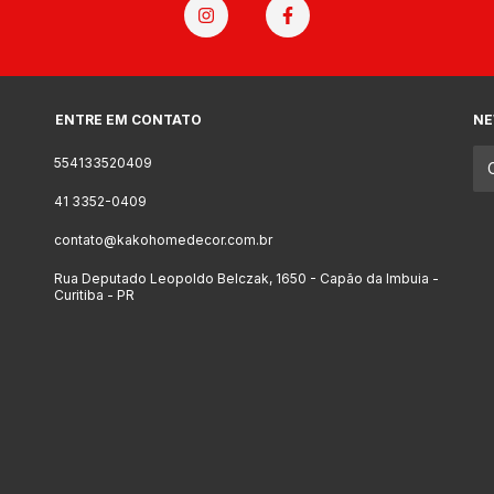
ENTRE EM CONTATO
NE
554133520409
41 3352-0409
contato@kakohomedecor.com.br
Rua Deputado Leopoldo Belczak, 1650 - Capão da Imbuia -
Curitiba - PR