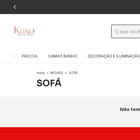
PÁSCOA
CAMA E BANHO
DECORAÇÃO E ILUMINAÇÃ
Início
>
MÓVEIS
>
SOFÁ
SOFÁ
Não temo