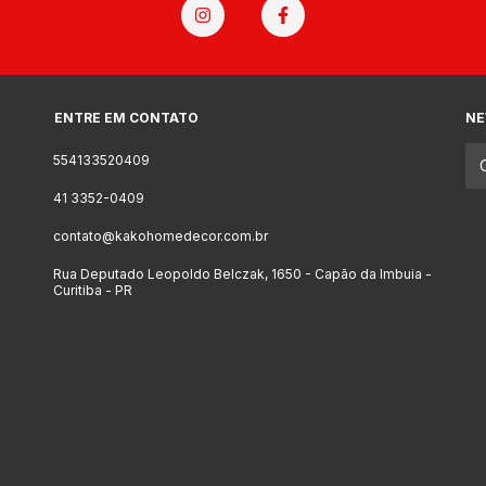
ENTRE EM CONTATO
NE
554133520409
41 3352-0409
contato@kakohomedecor.com.br
Rua Deputado Leopoldo Belczak, 1650 - Capão da Imbuia -
Curitiba - PR