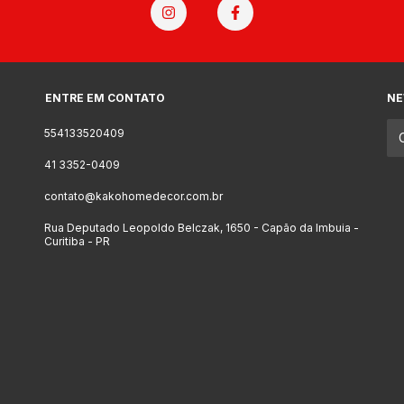
ENTRE EM CONTATO
NE
554133520409
41 3352-0409
contato@kakohomedecor.com.br
Rua Deputado Leopoldo Belczak, 1650 - Capão da Imbuia -
Curitiba - PR