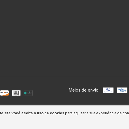
Meios de envio
itos reservados.
te site
você aceita o uso de cookies
para agilizar a sua experiência de co