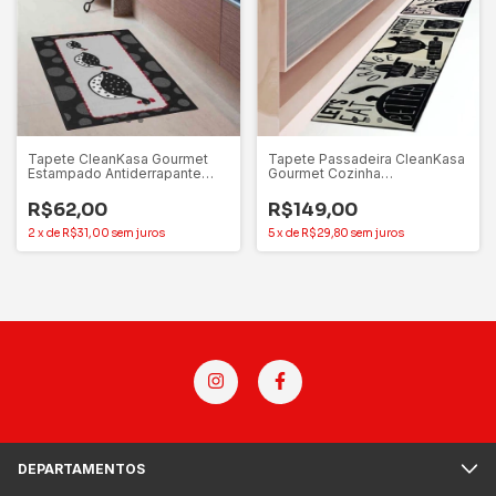
Tapete CleanKasa Gourmet
Tapete Passadeira CleanKasa
Estampado Antiderrapante
Gourmet Cozinha
Para Cozinha Kapazi
Antiderrapante Kapazi
50x1,60m
R$62,00
R$149,00
2
x
de
R$31,00
sem juros
5
x
de
R$29,80
sem juros
DEPARTAMENTOS