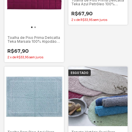
Toalha de Piso Prima Delicatta
Teka Azul Petróleo 100%
Algodão 50x75cm
R$67,90
2
x
de
R$33,95
sem juros
Toalha de Piso Prima Delicatta
Teka Marsala 100% Algodão
50x75cm
R$67,90
2
x
de
R$33,95
sem juros
ESGOTADO