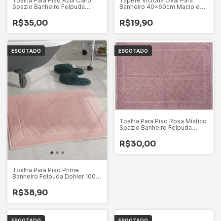
Toalha Para Piso Azul Claro
Tapete Victória Oval Para
Spazio Banheiro Felpuda
Banheiro 40x60cm Macio e
Appel 100% Algodão
Aconchegante
R$35,00
R$19,90
ESGOTADO
ESGOTADO
Toalha Para Piso Rosa Místico
Spazio Banheiro Felpuda
Appel 100% Algodão
R$30,00
Toalha Para Piso Prime
Banheiro Felpuda Dohler 100%
Algodão Alta Absorção
R$38,90
ESGOTADO
ESGOTADO