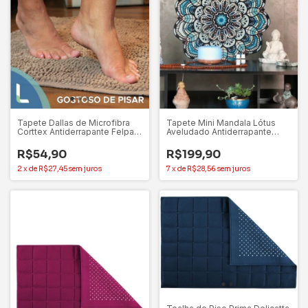
Tapete Dallas de Microfibra
Tapete Mini Mandala Lótus
Corttex Antiderrapante Felpa
Aveludado Antiderrapante
100% Poliéster
70cm – Gili Store
R$54,90
R$199,90
2
x
de
R$27,45
sem juros
7
x
de
R$28,56
sem juros