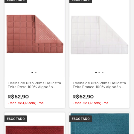
Toalha de Piso Prima Delicatta
Toalha de Piso Prima Delicatta
Teka Rose 100% Algodão
Teka Branco 100% Algodão
50x75cm
50x75cm
R$62,90
R$62,90
2
x
de
R$31,45
sem juros
2
x
de
R$31,45
sem juros
ESGOTADO
ESGOTADO