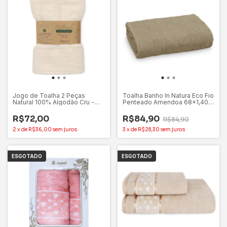
Jogo de Toalha 2 Peças
Toalha Banho In Natura Eco Fio
Natural 100% Algodão Cru -
Penteado Amendoa 68x1,40-
Atlântica
Appel
R$72,00
R$84,90
R$84,90
2
x
de
R$36,00
sem juros
3
x
de
R$28,30
sem juros
ESGOTADO
ESGOTADO