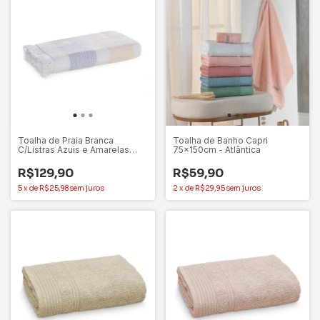
Toalha de Praia Branca
Toalha de Banho Capri
C/Listras Azuis e Amarelas
75x150cm - Atlântica
36x1,50m - Krasten
R$129,90
R$59,90
5
x
de
R$25,98
sem juros
2
x
de
R$29,95
sem juros