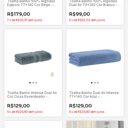
Toalha Banho 100% Algodão
Toalha Banho 100% Algodão
Egípcio 77x140 Cor Bege -
Dual Air 70x140 Cor Branco -
Buddemeyer
Buddemeyer
R$179,00
R$99,00
7
x
de
R$25,57
sem juros
3
x
de
R$33,00
sem juros
Toalha Banho Intense Dual Air
Toalha Banho Dual Air Intense
Cor Cinza Esverdeado -
77x140 Cor Azul -
Buddemeyer
Buddemeyer
R$129,00
R$129,00
5
x
de
R$25,80
sem juros
5
x
de
R$25,80
sem juros