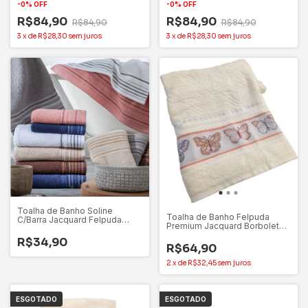
-
0
%
OFF
-
0
%
OFF
R$84,90
R$84,90
R$84,90
R$84,90
3
x
de
R$28,30
sem juros
3
x
de
R$28,30
sem juros
Toalha de Banho Soline
Toalha de Banho Felpuda
C/Barra Jacquard Felpuda
Premium Jacquard Borboletas
65cmx1,35m – Corttex
Dohler Marfim
R$34,90
R$64,90
2
x
de
R$32,45
sem juros
ESGOTADO
ESGOTADO