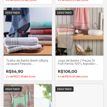
4
x
de
R$26,00
sem juros
4
x
de
R$26,00
sem juros
ESGOTADO
ESGOTADO
Toalha de Banho Brent c/Barra
Jogo de Banho 2 Peças Di
Jacquard Felpuda
Fiori Perola 100% Algodão–
70cmx1,40m – Corttex
Toalhas Appel
R$54,90
R$106,00
2
x
de
R$27,45
sem juros
4
x
de
R$26,50
sem juros
ESGOTADO
ESGOTADO