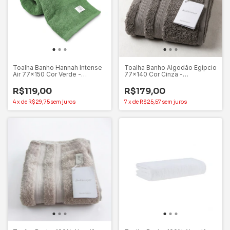
Toalha Banho Hannah Intense
Toalha Banho Algodão Egípcio
Air 77x150 Cor Verde -
77x140 Cor Cinza -
Buddemeyer
Buddemeyer
R$119,00
R$179,00
4
x
de
R$29,75
sem juros
7
x
de
R$25,57
sem juros