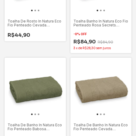
Toalha De Rosto In Natura Eco
Toalha Banho In Natura Eco Fio
Fio Penteado Cevada
Penteado Rosa Secrets
50x75cm Appel
68x1,40m- Appel
R$44,90
-
0
%
OFF
R$84,90
R$84,90
3
x
de
R$28,30
sem juros
Toalha De Banho In Natura Eco
Toalha De Banho In Natura Eco
Fio Penteado Babosa
Fio Penteado Cevada
68x1,40m Appel
68x1,40m-Appel