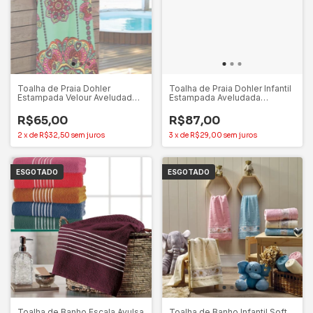
Toalha de Praia Dohler
Toalha de Praia Dohler Infantil
Estampada Velour Aveludada
Estampada Aveludada
Alta Absorção 76x1,52m
76x1,52m
R$65,00
R$87,00
2
x
de
R$32,50
sem juros
3
x
de
R$29,00
sem juros
ESGOTADO
ESGOTADO
Toalha de Banho Escala Avulsa
Toalha de Banho Infantil Soft