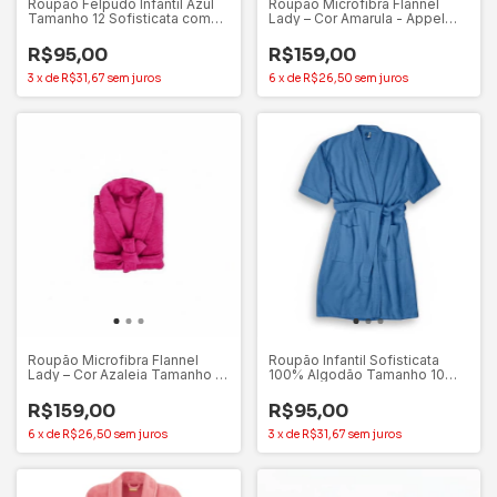
Roupão Felpudo Infantil Azul
Roupão Microfibra Flannel
Tamanho 12 Sofisticata com
Lady – Cor Amarula - Appel
Cinto
Home
R$95,00
R$159,00
3
x
de
R$31,67
sem juros
6
x
de
R$26,50
sem juros
Roupão Microfibra Flannel
Roupão Infantil Sofisticata
Lady – Cor Azaleia Tamanho G
100% Algodão Tamanho 10
- Appel Home
Azul - Atlântica
R$159,00
R$95,00
6
x
de
R$26,50
sem juros
3
x
de
R$31,67
sem juros