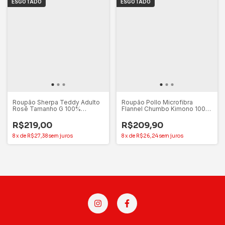
ESGOTADO
ESGOTADO
Roupão Sherpa Teddy Adulto
Roupão Pollo Microfibra
Rosê Tamanho G 100%
Flannel Chumbo Kimono 100%
Poliéster - Appel
Poliéster Appel – G
R$219,00
R$209,90
8
x
de
R$27,38
sem juros
8
x
de
R$26,24
sem juros