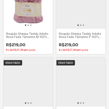
Roupão Sherpa Teddy Adulto
Roupão Sherpa Teddy Adulto
Rosa Fada Tamanho M 100%
Rosa Fada Tamanho P 100%
Poliéster - Appel
Poliéster - Appel
R$219,00
R$219,00
8
x
de
R$27,38
sem juros
8
x
de
R$27,38
sem juros
ESGOTADO
ESGOTADO