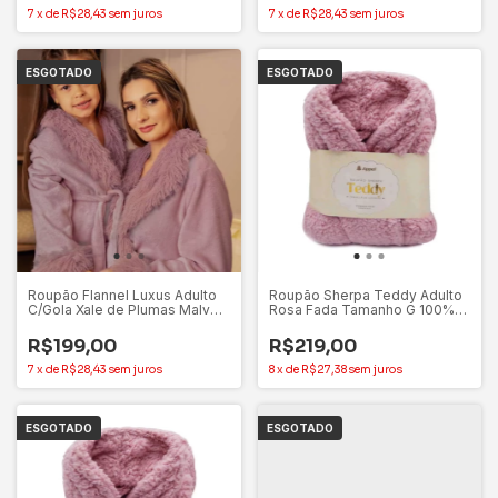
7
x
de
R$28,43
sem juros
7
x
de
R$28,43
sem juros
ESGOTADO
ESGOTADO
Roupão Flannel Luxus Adulto
Roupão Sherpa Teddy Adulto
C/Gola Xale de Plumas Malve
Rosa Fada Tamanho G 100%
(M) – Appel
Poliéster - Appel
R$199,00
R$219,00
7
x
de
R$28,43
sem juros
8
x
de
R$27,38
sem juros
ESGOTADO
ESGOTADO