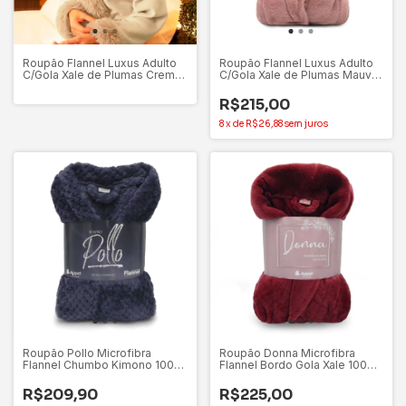
Roupão Flannel Luxus Adulto
Roupão Flannel Luxus Adulto
C/Gola Xale de Plumas Creme
C/Gola Xale de Plumas Mauve
(P) - Appel
(P) – Appel
R$215,00
8
x
de
R$26,88
sem juros
Roupão Pollo Microfibra
Roupão Donna Microfibra
Flannel Chumbo Kimono 100%
Flannel Bordo Gola Xale 100%
Poliéster Appel – GG
Poliéster Appel – P
R$209,90
R$225,00