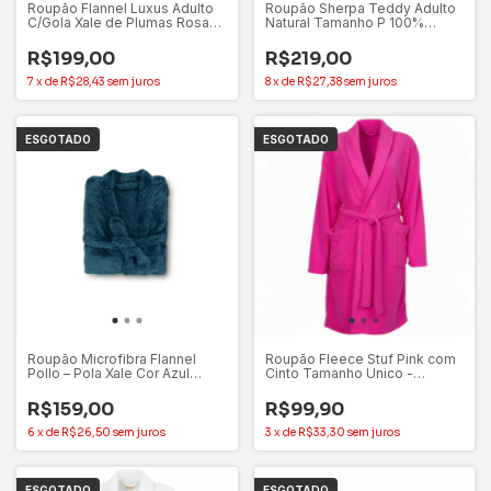
Roupão Flannel Luxus Adulto
Roupão Sherpa Teddy Adulto
C/Gola Xale de Plumas Rosa
Natural Tamanho P 100%
Crystal (G) – Appel
Poliéster - Appel
R$199,00
R$219,00
7
x
de
R$28,43
sem juros
8
x
de
R$27,38
sem juros
ESGOTADO
ESGOTADO
Roupão Microfibra Flannel
Roupão Fleece Stuf Pink com
Pollo – Pola Xale Cor Azul
Cinto Tamanho Unico -
Porto - Appel Home
Mundiart
R$159,00
R$99,90
6
x
de
R$26,50
sem juros
3
x
de
R$33,30
sem juros
ESGOTADO
ESGOTADO