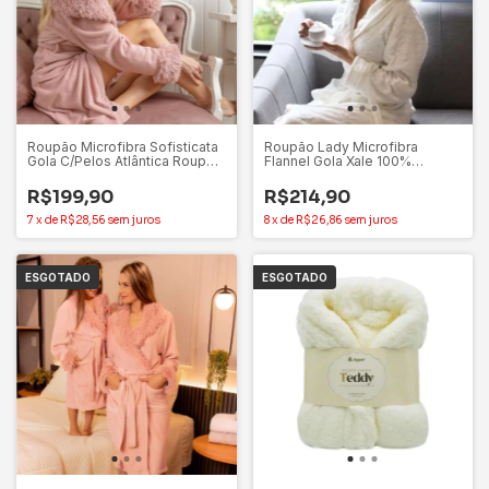
Roupão Microfibra Sofisticata
Roupão Lady Microfibra
Gola C/Pelos Atlântica Roupão
Flannel Gola Xale 100%
Extra Macio
Poliéster Appel
R$199,90
R$214,90
7
x
de
R$28,56
sem juros
8
x
de
R$26,86
sem juros
ESGOTADO
ESGOTADO