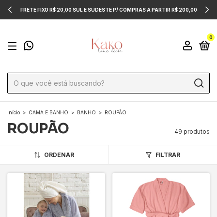
FRETE FIXO R$ 20,00 SUL E SUDESTE P/ COMPRAS A PARTIR R$ 200,00
0
Início
>
CAMA E BANHO
>
BANHO
>
ROUPÃO
ROUPÃO
49 produtos
ORDENAR
FILTRAR