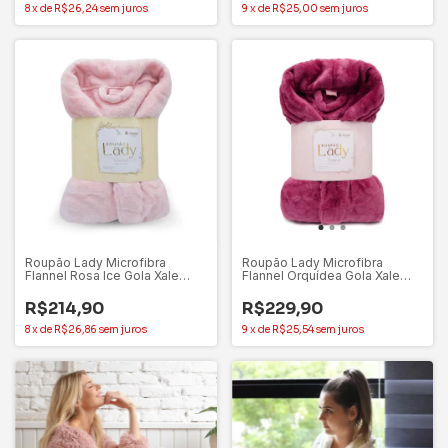
8
x
de
R$26,24
sem juros
9
x
de
R$25,00
sem juros
Roupão Lady Microfibra
Roupão Lady Microfibra
Flannel Rosa Ice Gola Xale
Flannel Orquídea Gola Xale
100% Poliéster Appel – G
100% Poliéster Appel – P
R$214,90
R$229,90
8
x
de
R$26,86
sem juros
9
x
de
R$25,54
sem juros