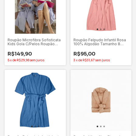
Roupão Microfibra Sofisticata
Roupão Felpudo Infantil Rosa
Kids Gola C/Pelos Roupão
100% Algodão Tamanho 8
Infantil - Atlântica
Sofisticata
R$149,90
R$95,00
5
x
de
R$29,98
sem juros
3
x
de
R$31,67
sem juros