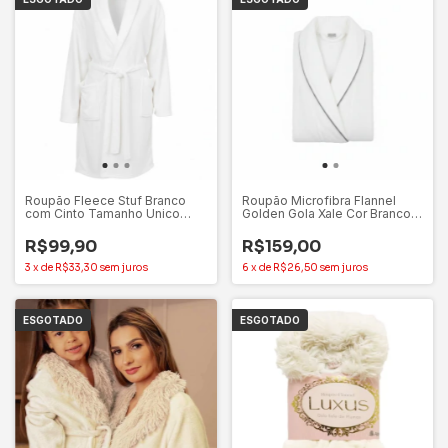
Roupão Fleece Stuf Branco
Roupão Microfibra Flannel
com Cinto Tamanho Unico
Golden Gola Xale Cor Branco
Mundiart
Appel Home
R$99,90
R$159,00
3
x
de
R$33,30
sem juros
6
x
de
R$26,50
sem juros
ESGOTADO
ESGOTADO