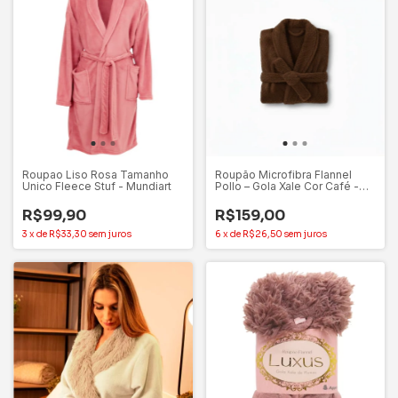
Roupao Liso Rosa Tamanho
Roupão Microfibra Flannel
Unico Fleece Stuf - Mundiart
Pollo – Gola Xale Cor Café -
Appel Home
R$99,90
R$159,00
3
x
de
R$33,30
sem juros
6
x
de
R$26,50
sem juros