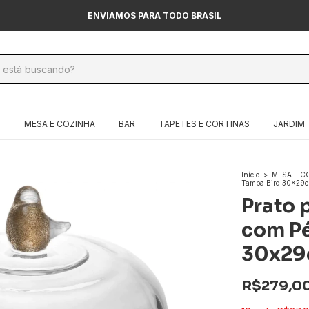
ENVIAMOS PARA TODO BRASIL
O
MESA E COZINHA
BAR
TAPETES E CORTINAS
JARDIM
Início
>
MESA E C
Tampa Bird 30x29c
Prato 
com Pé
30x29
R$279,0