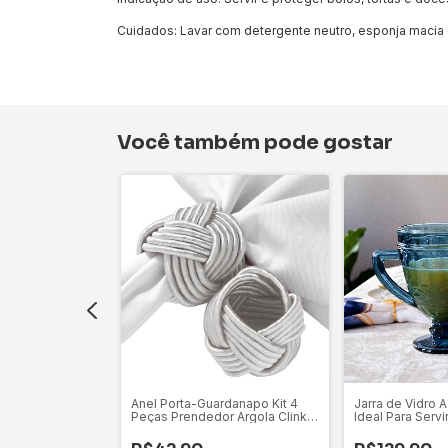
Cuidados: Lavar com detergente neutro, esponja macia
Você também pode gostar
tal Diamante
Anel Porta-Guardanapo Kit 4
Jarra de Vidro Az
cm Lyor Para
Peças Prendedor Argola Clink
Ideal Para Servi
5x3,5cm
Convidados