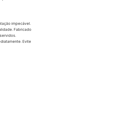
ntação impecável.
alidade. Fabricado
 servidos.
ediatamente. Evite