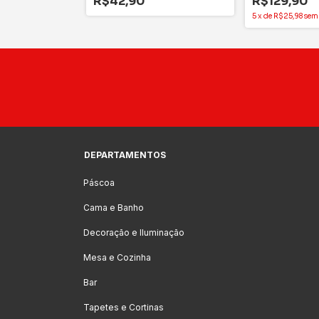
R$42,90
R$129,90
5
x
de
R$25,98
sem
DEPARTAMENTOS
Páscoa
Cama e Banho
Decoração e Iluminação
Mesa e Cozinha
Bar
Tapetes e Cortinas