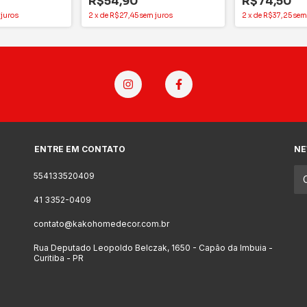
R$54,90
R$74,50
 juros
2
x
de
R$27,45
sem juros
2
x
de
R$37,25
sem
ENTRE EM CONTATO
NE
554133520409
41 3352-0409
contato@kakohomedecor.com.br
Rua Deputado Leopoldo Belczak, 1650 - Capão da Imbuia -
Curitiba - PR