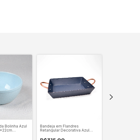
a Bolinha Azul
Bandeja em Flandres
Jogo de Taças d
0x22cm
Retangular Decorativa Azul
em Alto Relevo
ativo
Fosco Home Basket
Lívon