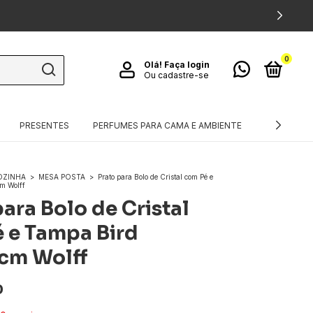
0
Olá!
Faça login
Ou cadastre-se
PRESENTES
PERFUMES PARA CAMA E AMBIENTE
TÊXTEIS
OZINHA
>
MESA POSTA
>
Prato para Bolo de Cristal com Pé e
m Wolff
para Bolo de Cristal
 e Tampa Bird
cm Wolff
0