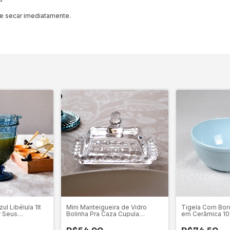
 e secar imediatamente.
ul Libélula 1lt
Mini Manteigueira de Vidro
Tigela Com Bord
r Seus
Bolinha Pra Caza Cupula
em Cerâmica 1
Retangular
Cachepot Decor