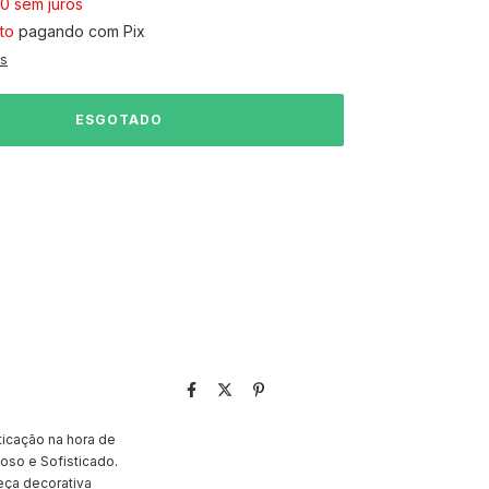
90
sem juros
to
pagando com Pix
es
ticação na hora de
oso e Sofisticado.
eça decorativa