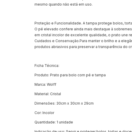
mesmo quando não está em uso.
Proteção e Funcionalidade. A tampa protege bolos, to
O pé elevado confere ainda mais destaque à sobremesa, 
em cristal incolor de excelente qualidade, o prato une r
Cuidados e Conservação.Para manter o brilho e a elegân
produtos abrasivos para preservar a transparência do cri
Ficha Técnica:
Produto: Prato para bolo com pé e tampa
Marca: Wolff
Material: Cristal
Dimensões: 30cm x 30cm x 29cm
Cor: Incolor
Quantidade: 1 unidade
Indicação de uso: Servir e proteger bolos, tortas e doce