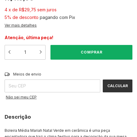
4
x
de
R$29,75
sem juros
5% de desconto
pagando com Pix
Ver mais detalhes
Atenção, última peça!
ALTERAR CEP
Entregas para o CEP:
Meios de envio
CALCULAR
Não sei meu CEP
Descrição
Boleira Média Mariah Natal Verde em cerâmica é uma peça
encantadora que traz o clima festivo para a decoração da sua mesa.