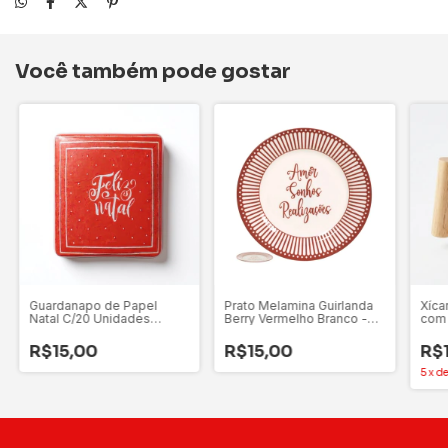
Você também pode gostar
Guardanapo de Papel
Prato Melamina Guirlanda
Xíca
Natal C/20 Unidades
Berry Vermelho Branco -
com
Vermelho - Florarte
Florarte
Made
R$15,00
R$15,00
R$
5
x
d