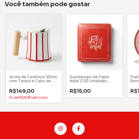
Você também pode gostar
Xícara de Cerâmica 350ml
Guardanapo de Papel
Prat
com Tampa e Cabo de
Natal C/20 Unidades
Berr
Madeira - Cromus
Vermelho - Florarte
Flor
R$149,00
R$15,00
R$
5
x
de
R$29,80
sem juros