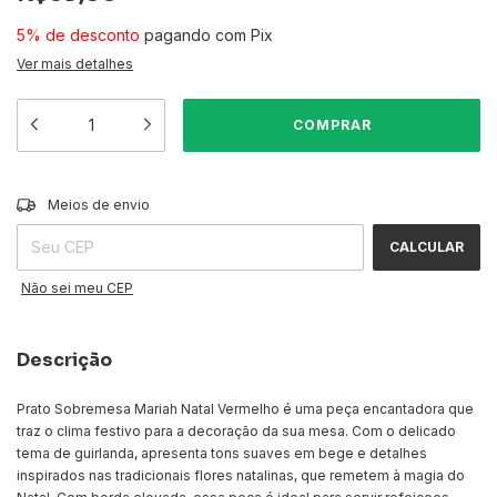
5% de desconto
pagando com Pix
Ver mais detalhes
ALTERAR CEP
Entregas para o CEP:
Meios de envio
CALCULAR
Não sei meu CEP
Descrição
Prato Sobremesa Mariah Natal Vermelho é uma peça encantadora que
traz o clima festivo para a decoração da sua mesa. Com o delicado
tema de guirlanda, apresenta tons suaves em bege e detalhes
inspirados nas tradicionais flores natalinas, que remetem à magia do