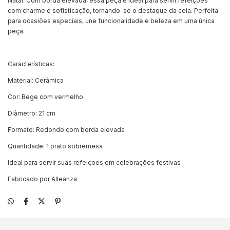
Natal. Com borda elevada, essa peça é ideal para servir refeiçoes
com charme e sofisticação, tornando-se o destaque da ceia. Perfeita
para ocasiões especiais, une funcionalidade e beleza em uma única
peça.
Características:
Material: Cerâmica
Cor: Bege com vermelho
Diâmetro: 21 cm
Formato: Redondo com borda elevada
Quantidade: 1 prato sobremesa
Ideal para servir suas refeiçoes em celebrações festivas
Fabricado por Alleanza