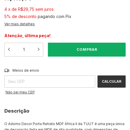
4
x
de
R$29,75
sem juros
5% de desconto
pagando com Pix
Ver mais detalhes
Atenção, última peça!
ALTERAR CEP
Entregas para o CEP:
Meios de envio
CALCULAR
Não sei meu CEP
Descrição
O Adorno Decor Porta Retrato MDF África II da TUUT é uma peça única
de decoração feita em MDF de alta qualidade, com dimensões de